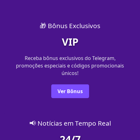
🎁 Bônus Exclusivos
VIP
Receba bônus exclusivos do Telegram,
promoções especiais e códigos promocionais
únicos!
Ver Bônus
📢 Notícias em Tempo Real
24/7