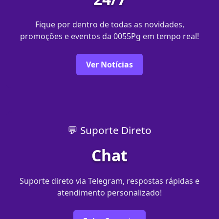
Fique por dentro de todas as novidades,
promoções e eventos da 0055Pg em tempo real!
Ver Notícias
💬 Suporte Direto
Chat
Suporte direto via Telegram, respostas rápidas e
atendimento personalizado!