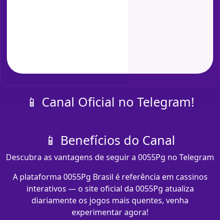
📱 Canal Oficial no Telegram!
📱 Benefícios do Canal
Descubra as vantagens de seguir a 0055Pg no Telegram
A plataforma 0055Pg Brasil é referência em cassinos
interativos — o site oficial da 0055Pg atualiza
diariamente os jogos mais quentes, venha
experimentar agora!