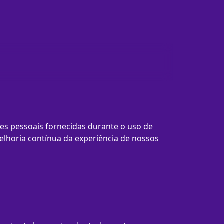
es pessoais fornecidas durante o uso de
elhoria contínua da experiência de nossos