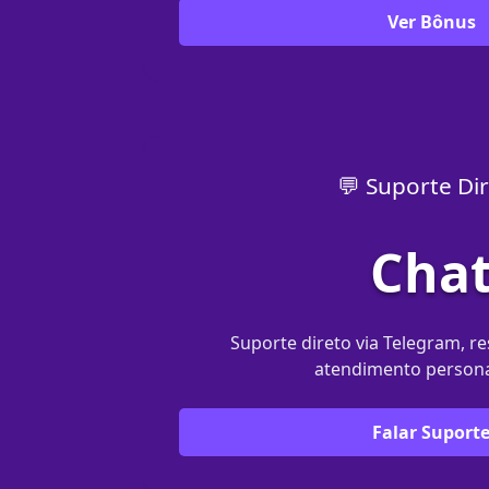
Ver Bônus
💬 Suporte Di
Cha
Suporte direto via Telegram, r
atendimento persona
Falar Suport