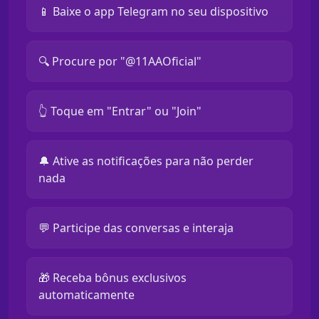
📱 Baixe o app Telegram no seu dispositivo
🔍 Procure por "@11AAOficial"
👆 Toque em "Entrar" ou "Join"
🔔 Ative as notificações para não perder
nada
💬 Participe das conversas e interaja
🎁 Receba bônus exclusivos
automaticamente