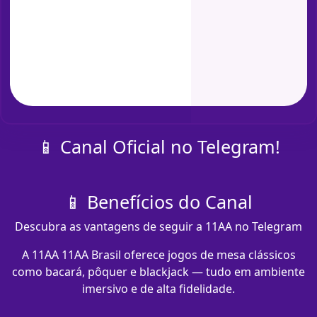
📱 Canal Oficial no Telegram!
📱 Benefícios do Canal
Descubra as vantagens de seguir a 11AA no Telegram
A 11AA 11AA Brasil oferece jogos de mesa clássicos
como bacará, pôquer e blackjack — tudo em ambiente
imersivo e de alta fidelidade.