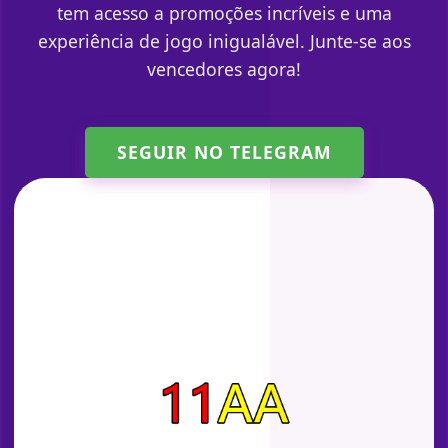
tem acesso a promoções incríveis e uma
experiência de jogo inigualável. Junte-se aos
vencedores agora!
SEGUIR NO TELEGRAM