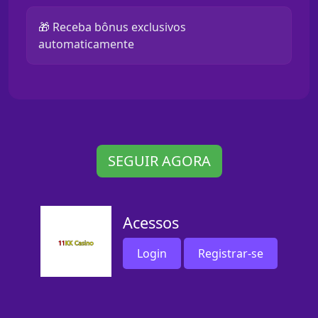
🎁 Receba bônus exclusivos
automaticamente
SEGUIR AGORA
Acessos
Login
Registrar-se