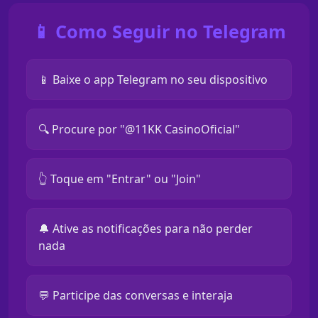
📱 Como Seguir no Telegram
📱 Baixe o app Telegram no seu dispositivo
🔍 Procure por "@11KK CasinoOficial"
👆 Toque em "Entrar" ou "Join"
🔔 Ative as notificações para não perder
nada
💬 Participe das conversas e interaja