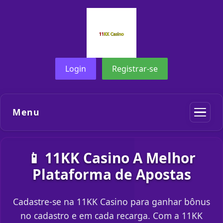
Login
Registrar-se
Menu
📱 11KK Casino A Melhor
Plataforma de Apostas
Cadastre-se na 11KK Casino para ganhar bônus
no cadastro e em cada recarga. Com a 11KK