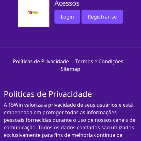
Acessos
Login
Registrar-se
Políticas de Privacidade
Termos e Condições
Sitemap
Políticas de Privacidade
A 15Win valoriza a privacidade de seus usuários e está
empenhada em proteger todas as informações
pessoais fornecidas durante o uso de nossos canais de
comunicação. Todos os dados coletados são utilizados
exclusivamente para fins de melhoria contínua da