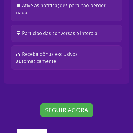
🔔 Ative as notificações para não perder
nada
💬 Participe das conversas e interaja
🎁 Receba bônus exclusivos
automaticamente
SEGUIR AGORA