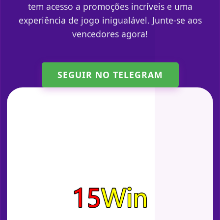
tem acesso a promoções incríveis e uma
experiência de jogo inigualável. Junte-se aos
vencedores agora!
SEGUIR NO TELEGRAM