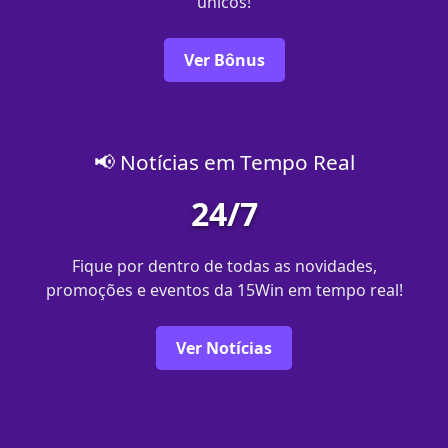
únicos!
Ver Bônus
📢 Notícias em Tempo Real
24/7
Fique por dentro de todas as novidades,
promoções e eventos da 15Win em tempo real!
Ver Notícias