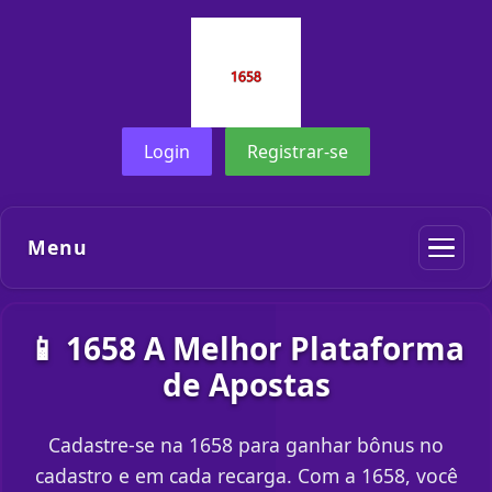
Login
Registrar-se
Menu
📱 1658 A Melhor Plataforma
de Apostas
Cadastre-se na 1658 para ganhar bônus no
cadastro e em cada recarga. Com a 1658, você