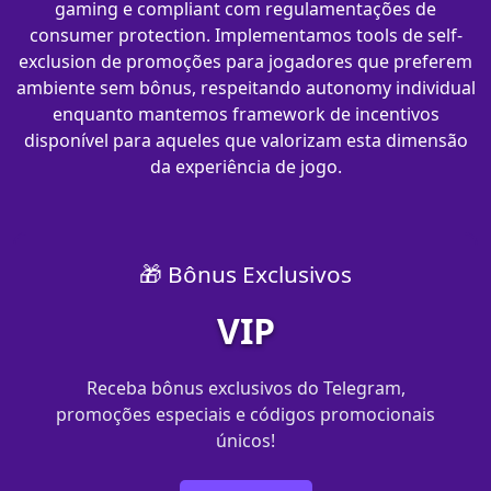
gaming e compliant com regulamentações de
consumer protection. Implementamos tools de self-
exclusion de promoções para jogadores que preferem
ambiente sem bônus, respeitando autonomy individual
enquanto mantemos framework de incentivos
disponível para aqueles que valorizam esta dimensão
da experiência de jogo.
🎁 Bônus Exclusivos
VIP
Receba bônus exclusivos do Telegram,
promoções especiais e códigos promocionais
únicos!