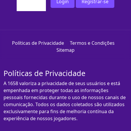
Login
Registrar-se
Políticas de Privacidade
Termos e Condições
Sitemap
Políticas de Privacidade
A 1658 valoriza a privacidade de seus usuários e está
empenhada em proteger todas as informações
pessoais fornecidas durante o uso de nossos canais de
comunicação. Todos os dados coletados são utilizados
exclusivamente para fins de melhoria contínua da
experiência de nossos jogadores.