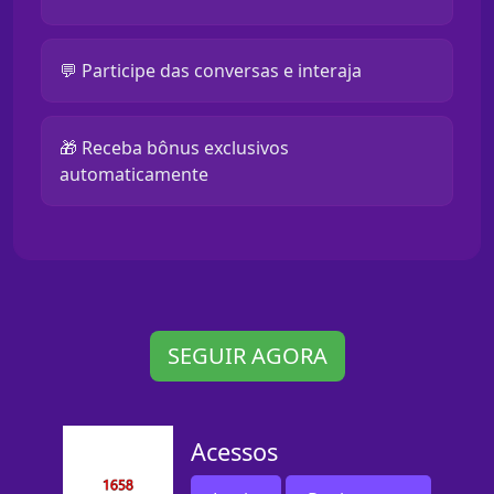
💬 Participe das conversas e interaja
🎁 Receba bônus exclusivos
automaticamente
SEGUIR AGORA
Acessos