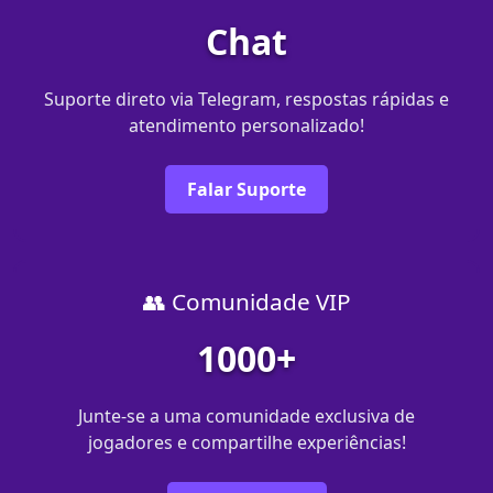
Chat
Suporte direto via Telegram, respostas rápidas e
atendimento personalizado!
Falar Suporte
👥 Comunidade VIP
1000+
Junte-se a uma comunidade exclusiva de
jogadores e compartilhe experiências!