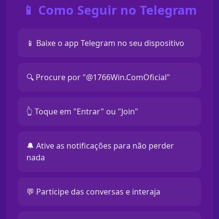
📱 Como Seguir no Telegram
📱 Baixe o app Telegram no seu dispositivo
🔍 Procure por "@1766Win.ComOficial"
👆 Toque em "Entrar" ou "Join"
🔔 Ative as notificações para não perder
nada
💬 Participe das conversas e interaja