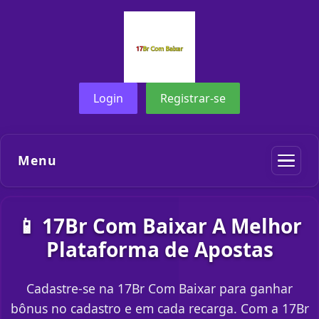
Login
Registrar-se
Menu
📱 17Br Com Baixar A Melhor
Plataforma de Apostas
Cadastre-se na 17Br Com Baixar para ganhar
bônus no cadastro e em cada recarga. Com a 17Br