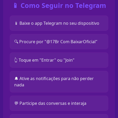
📱 Como Seguir no Telegram
📱 Baixe o app Telegram no seu dispositivo
🔍 Procure por "@17Br Com BaixarOficial"
👆 Toque em "Entrar" ou "Join"
🔔 Ative as notificações para não perder
nada
💬 Participe das conversas e interaja