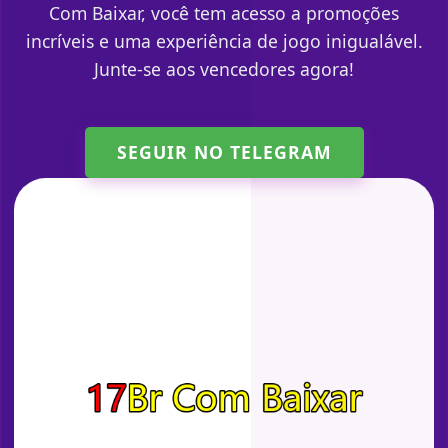
Com Baixar, você tem acesso a promoções
incríveis e uma experiência de jogo inigualável.
Junte-se aos vencedores agora!
SEGUIR NO TELEGRAM