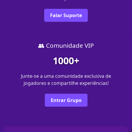
Falar Suporte
👥 Comunidade VIP
1000+
Junte-se a uma comunidade exclusiva de
jogadores e compartilhe experiências!
Entrar Grupo