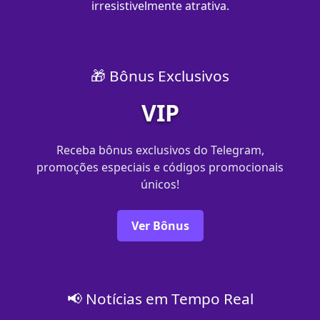
irresistivelmente atrativa.
🎁 Bônus Exclusivos
VIP
Receba bônus exclusivos do Telegram,
promoções especiais e códigos promocionais
únicos!
Ver Bônus
📢 Notícias em Tempo Real