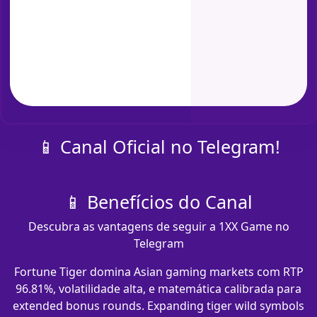
📱 Canal Oficial no Telegram!
📱 Benefícios do Canal
Descubra as vantagens de seguir a 1XX Game no
Telegram
Fortune Tiger domina Asian gaming markets com RTP
96.81%, volatilidade alta, e matemática calibrada para
extended bonus rounds. Expanding tiger wild symbols