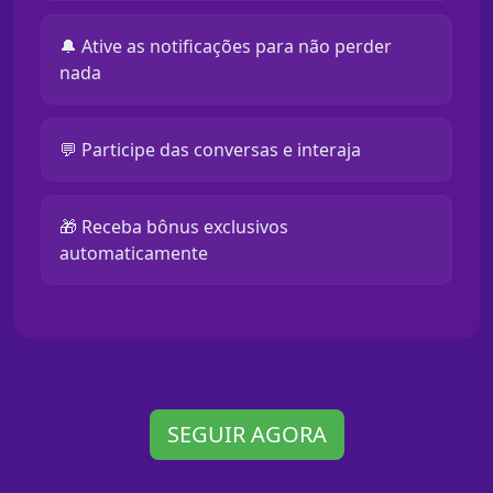
🔔 Ative as notificações para não perder
nada
💬 Participe das conversas e interaja
🎁 Receba bônus exclusivos
automaticamente
SEGUIR AGORA