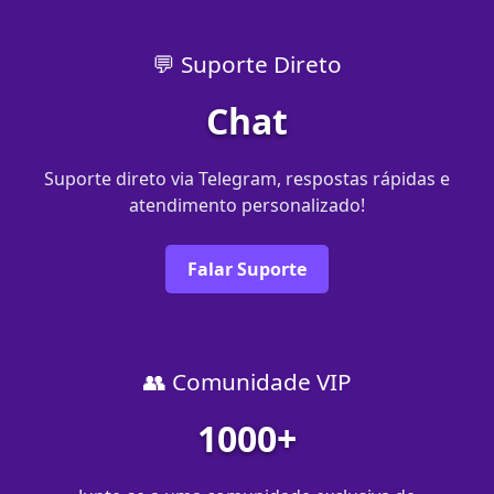
💬 Suporte Direto
Chat
Suporte direto via Telegram, respostas rápidas e
atendimento personalizado!
Falar Suporte
👥 Comunidade VIP
1000+