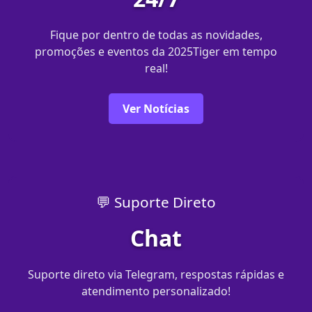
Fique por dentro de todas as novidades,
promoções e eventos da 2025Tiger em tempo
real!
Ver Notícias
💬 Suporte Direto
Chat
Suporte direto via Telegram, respostas rápidas e
atendimento personalizado!