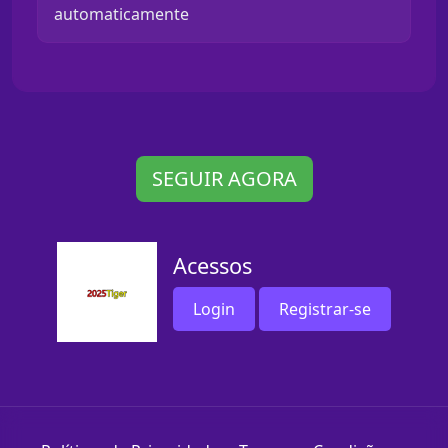
automaticamente
SEGUIR AGORA
Acessos
Login
Registrar-se