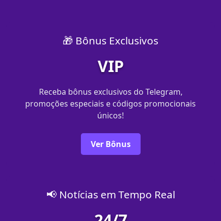
🎁 Bônus Exclusivos
VIP
Receba bônus exclusivos do Telegram,
promoções especiais e códigos promocionais
únicos!
Ver Bônus
📢 Notícias em Tempo Real
24/7