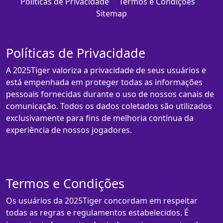
Políticas de Privacidade
Termos e Condições
Sitemap
Políticas de Privacidade
A 2025Tiger valoriza a privacidade de seus usuários e
está empenhada em proteger todas as informações
pessoais fornecidas durante o uso de nossos canais de
comunicação. Todos os dados coletados são utilizados
exclusivamente para fins de melhoria contínua da
experiência de nossos jogadores.
Termos e Condições
Os usuários da 2025Tiger concordam em respeitar
todas as regras e regulamentos estabelecidos. É