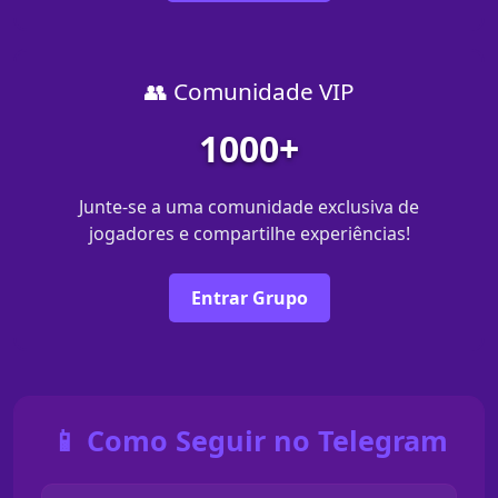
👥 Comunidade VIP
1000+
Junte-se a uma comunidade exclusiva de
jogadores e compartilhe experiências!
Entrar Grupo
📱 Como Seguir no Telegram