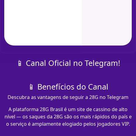
📱 Canal Oficial no Telegram!
📱 Benefícios do Canal
Descubra as vantagens de seguir a 28G no Telegram
A plataforma 28G Brasil é um site de cassino de alto
nível — os saques da 28G são os mais rápidos do país e
o serviço é amplamente elogiado pelos jogadores VIP.