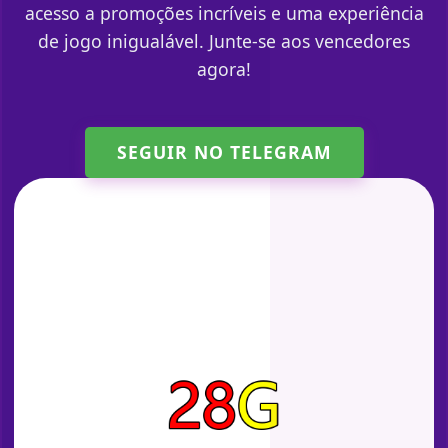
acesso a promoções incríveis e uma experiência
de jogo inigualável. Junte-se aos vencedores
agora!
SEGUIR NO TELEGRAM