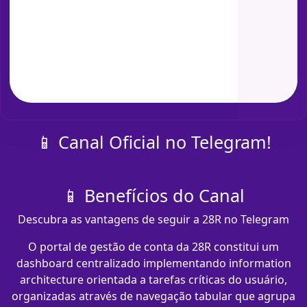
📱 Canal Oficial no Telegram!
📱 Benefícios do Canal
Descubra as vantagens de seguir a 28R no Telegram
O portal de gestão de conta da 28R constitui um
dashboard centralizado implementando information
architecture orientada a tarefas críticas do usuário,
organizadas através de navegação tabular que agrupa