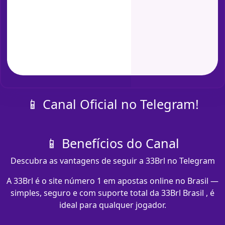
📱 Canal Oficial no Telegram!
📱 Benefícios do Canal
Descubra as vantagens de seguir a 33Brl no Telegram
A 33Brl é o site número 1 em apostas online no Brasil —
simples, seguro e com suporte total da 33Brl Brasil , é
ideal para qualquer jogador.