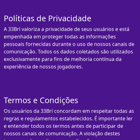
Políticas de Privacidade
A 33Brl valoriza a privacidade de seus usuários e está
empenhada em proteger todas as informações
pessoais fornecidas durante o uso de nossos canais de
comunicação. Todos os dados coletados são utilizados
exclusivamente para fins de melhoria contínua da
experiência de nossos jogadores.
Termos e Condições
Os usuários da 33Brl concordam em respeitar todas as
regras e regulamentos estabelecidos. É importante ler
e entender todos os termos antes de participar de
nossos canais de comunicação. A violação destes