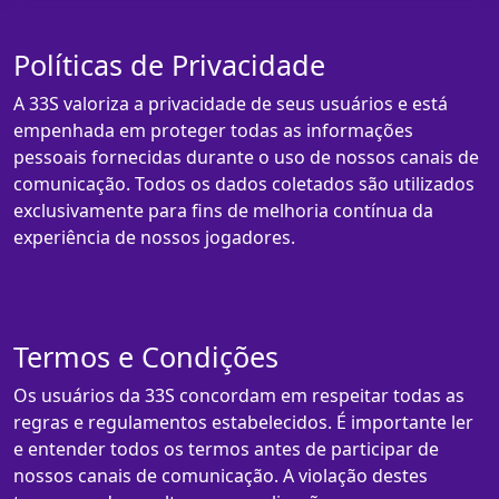
Políticas de Privacidade
A 33S valoriza a privacidade de seus usuários e está
empenhada em proteger todas as informações
pessoais fornecidas durante o uso de nossos canais de
comunicação. Todos os dados coletados são utilizados
exclusivamente para fins de melhoria contínua da
experiência de nossos jogadores.
Termos e Condições
Os usuários da 33S concordam em respeitar todas as
regras e regulamentos estabelecidos. É importante ler
e entender todos os termos antes de participar de
nossos canais de comunicação. A violação destes