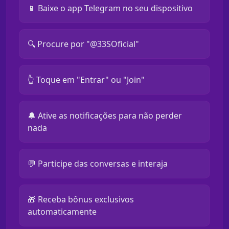
📱 Baixe o app Telegram no seu dispositivo
🔍 Procure por "@33SOficial"
👆 Toque em "Entrar" ou "Join"
🔔 Ative as notificações para não perder
nada
💬 Participe das conversas e interaja
🎁 Receba bônus exclusivos
automaticamente