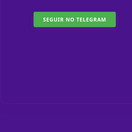
SEGUIR NO TELEGRAM