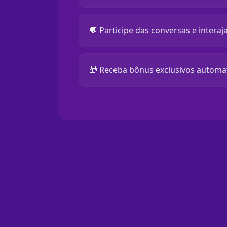
💬 Participe das conversas e interaj
🎁 Receba bônus exclusivos autom