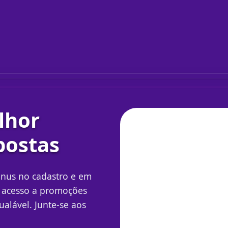
lhor
postas
nus no cadastro e em
 acesso a promoções
ualável. Junte-se aos