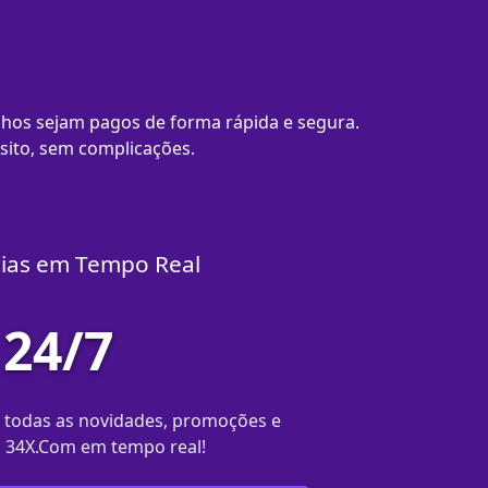
hos sejam pagos de forma rápida e segura.
ito, sem complicações.
cias em Tempo Real
24/7
e todas as novidades, promoções e
 34X.Com em tempo real!