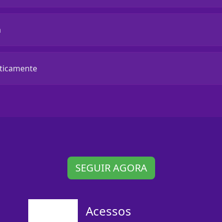
a
aticamente
SEGUIR AGORA
Acessos