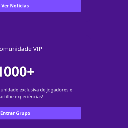
Ver Notícias
Comunidade VIP
1000+
unidade exclusiva de jogadores e
rtilhe experiências!
Entrar Grupo