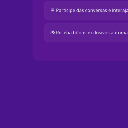
💬 Participe das conversas e interaj
🎁 Receba bônus exclusivos autom