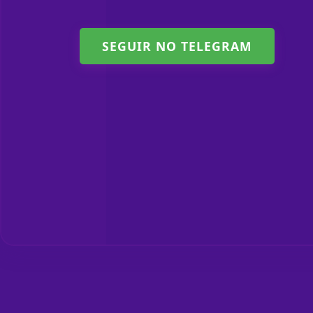
SEGUIR NO TELEGRAM