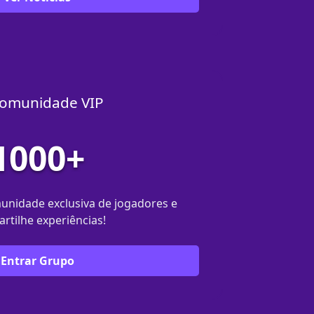
Comunidade VIP
1000+
unidade exclusiva de jogadores e
rtilhe experiências!
Entrar Grupo