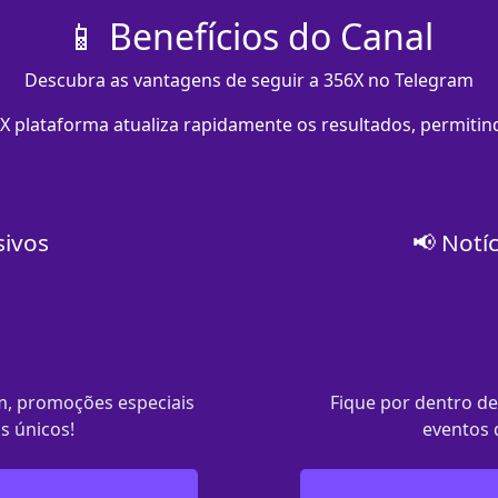
📱 Benefícios do Canal
Descubra as vantagens de seguir a 356X no Telegram
6X plataforma atualiza rapidamente os resultados, permitin
sivos
📢 Notí
m, promoções especiais
Fique por dentro d
s únicos!
eventos 