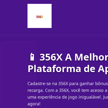
📱 356X A Melho
Plataforma de A
Cadastre-se na 356X para ganhar bônus
recarga. Com a 356X, você tem acesso a
uma experiência de jogo inigualável. J
agora!