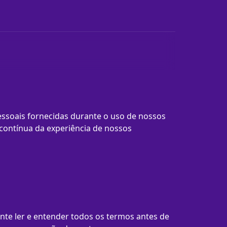
essoais fornecidas durante o uso de nossos
 contínua da experiência de nossos
nte ler e entender todos os termos antes de