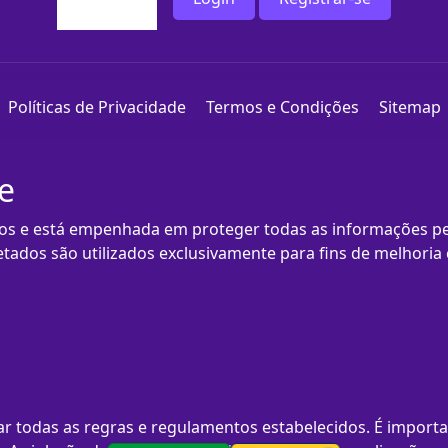
Políticas de Privacidade
Termos e Condições
Sitemap
de
rios e está empenhada em proteger todas as informações p
tados são utilizados exclusivamente para fins de melhoria
 todas as regras e regulamentos estabelecidos. É importa