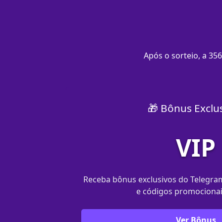
Após o sorteio, a 35
🎁 Bônus Exclu
VIP
Receba bônus exclusivos do Telegra
e códigos promocionai
Ver Bônus