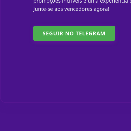
promoções incríveis e uma experiência d
Junte-se aos vencedores agora!
SEGUIR NO TELEGRAM