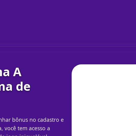
ma A
ma de
nhar bônus no cadastro e
, você tem acesso a