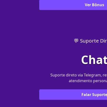
Ver Bônus
💬 Suporte Di
Cha
Suporte direto via Telegram, r
atendimento persona
Falar Suport