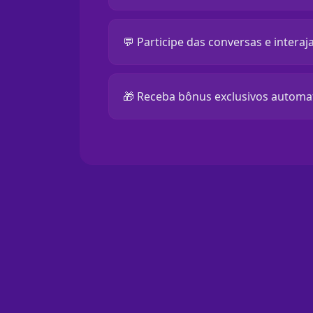
💬 Participe das conversas e interaj
🎁 Receba bônus exclusivos autom