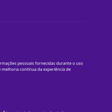
ormações pessoais fornecidas durante o uso
e melhoria contínua da experiência de