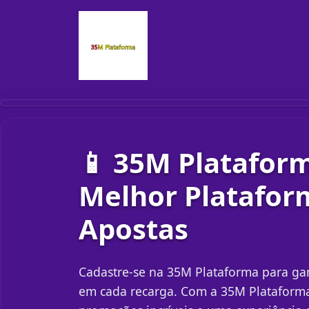
📱 35M Platafor
Melhor Platafor
Apostas
Cadastre-se na 35M Plataforma para ga
em cada recarga. Com a 35M Plataforma