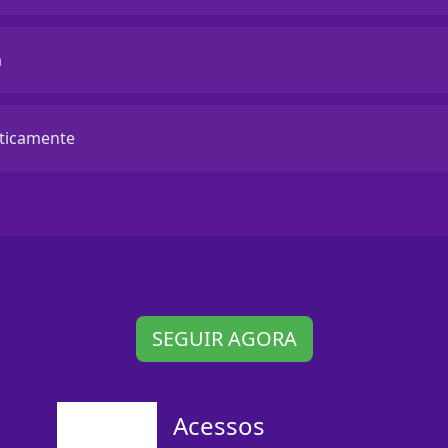
a
aticamente
SEGUIR AGORA
Acessos