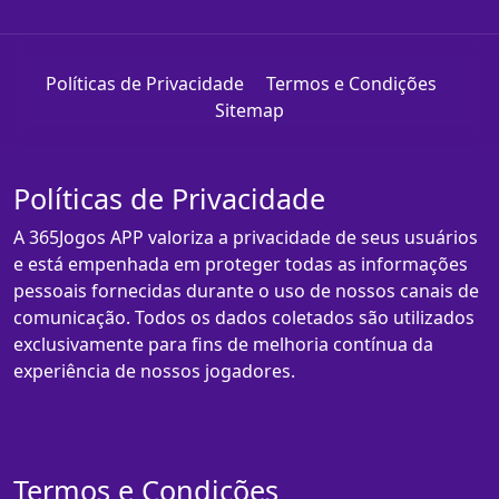
Políticas de Privacidade
Termos e Condições
Sitemap
Políticas de Privacidade
A 365Jogos APP valoriza a privacidade de seus usuários
e está empenhada em proteger todas as informações
pessoais fornecidas durante o uso de nossos canais de
comunicação. Todos os dados coletados são utilizados
exclusivamente para fins de melhoria contínua da
experiência de nossos jogadores.
Termos e Condições