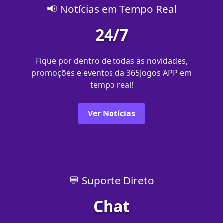
📢 Notícias em Tempo Real
24/7
Fique por dentro de todas as novidades,
promoções e eventos da 365Jogos APP em
tempo real!
Ver Notícias
💬 Suporte Direto
Chat