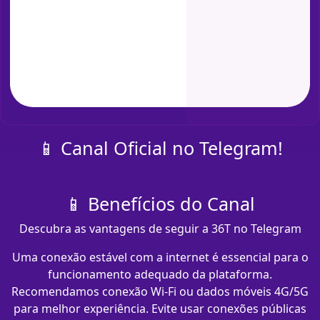
📱 Canal Oficial no Telegram!
📱 Benefícios do Canal
Descubra as vantagens de seguir a 36T no Telegram
Uma conexão estável com a internet é essencial para o
funcionamento adequado da plataforma.
Recomendamos conexão Wi-Fi ou dados móveis 4G/5G
para melhor experiência. Evite usar conexões públicas