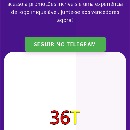
acesso a promoções incríveis e uma experiência
de jogo inigualável. Junte-se aos vencedores
agora!
SEGUIR NO TELEGRAM