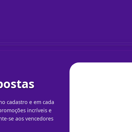
postas
no cadastro e em cada
promoções incríveis e
unte-se aos vencedores