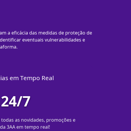
icam a eficácia das medidas de proteção de
ntificar eventuais vulnerabilidades e
taforma.
cias em Tempo Real
24/7
e todas as novidades, promoções e
 da 3AA em tempo real!