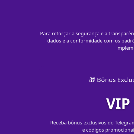
Para reforçar a segurança e a transparên
dados e a conformidade com os padrõe
impleme
🎁 Bônus Exclu
VIP
Receba bônus exclusivos do Telegra
e códigos promocionai