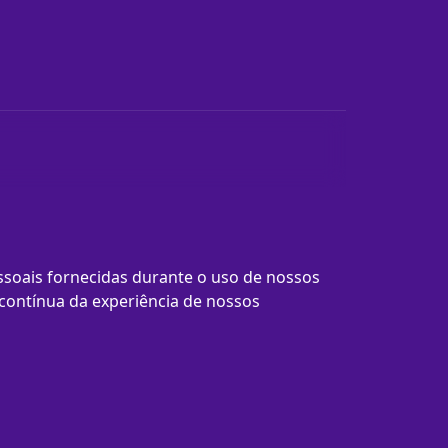
ssoais fornecidas durante o uso de nossos
 contínua da experiência de nossos