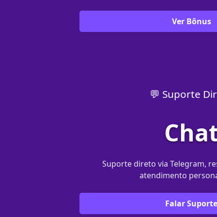
Ver Bônus
💬 Suporte Di
Cha
Suporte direto via Telegram, r
atendimento persona
Falar Suport