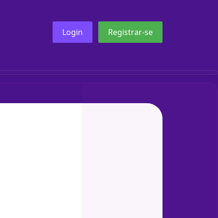
Login
Registrar-se