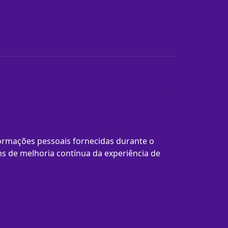
formações pessoais fornecidas durante o
ns de melhoria contínua da experiência de