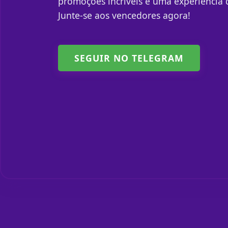
promoções incríveis e uma experiência d
Junte-se aos vencedores agora!
SEGUIR NO TELEGRAM