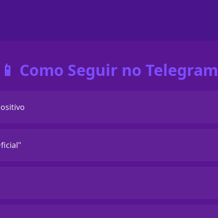
📱 Como Seguir no Telegram
ositivo
icial"