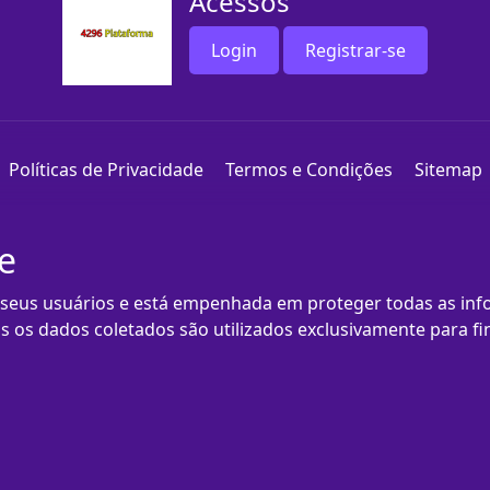
Acessos
Login
Registrar-se
Políticas de Privacidade
Termos e Condições
Sitemap
de
e seus usuários e está empenhada em proteger todas as in
 os dados coletados são utilizados exclusivamente para fi