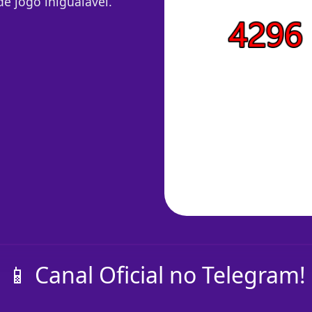
e jogo inigualável.
📱 Canal Oficial no Telegram!