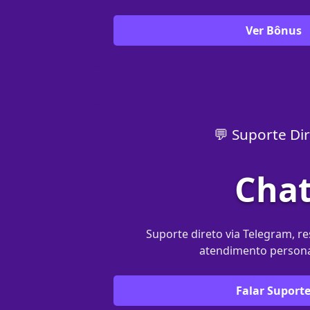
Ver Bônus
💬 Suporte Di
Cha
Suporte direto via Telegram, r
atendimento persona
Falar Suport