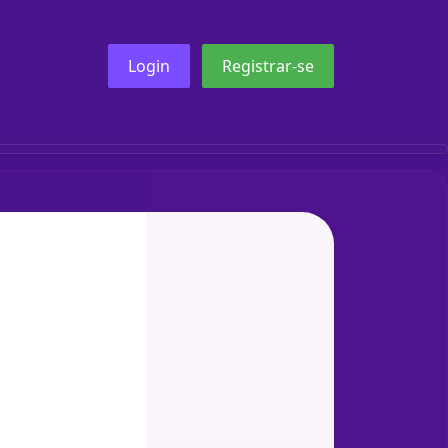
Login
Registrar-se