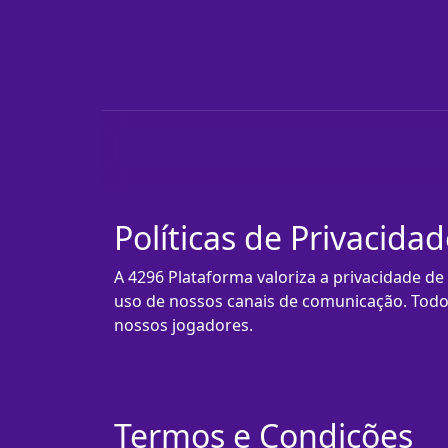
Políticas de Privacida
A 4296 Plataforma valoriza a privacidade d
uso de nossos canais de comunicação. Todos
nossos jogadores.
Termos e Condições