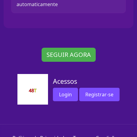
automaticamente
SEGUIR AGORA
Acessos
Login
Registrar-se