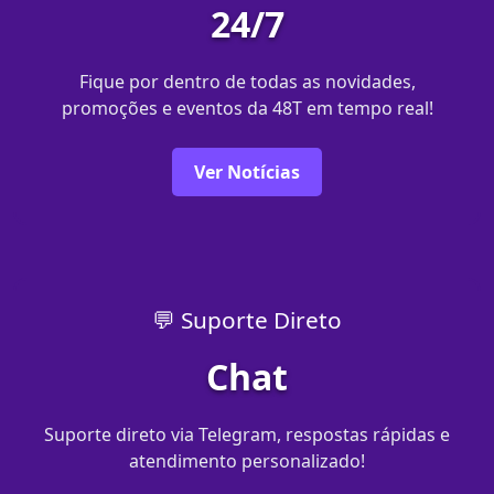
24/7
Fique por dentro de todas as novidades,
promoções e eventos da 48T em tempo real!
Ver Notícias
💬 Suporte Direto
Chat
Suporte direto via Telegram, respostas rápidas e
atendimento personalizado!