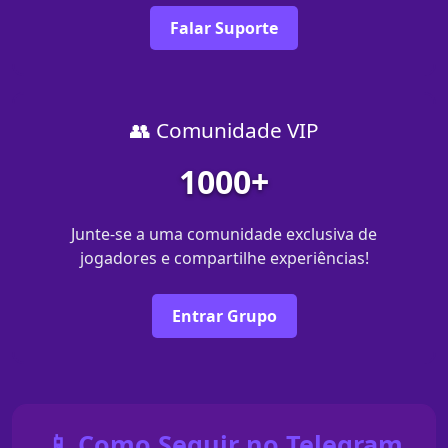
Falar Suporte
👥 Comunidade VIP
1000+
Junte-se a uma comunidade exclusiva de
jogadores e compartilhe experiências!
Entrar Grupo
📱 Como Seguir no Telegram