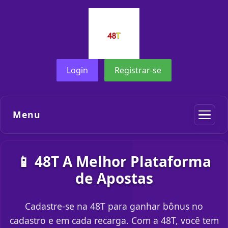
Login
Registrar-se
Menu
📱 48T A Melhor Plataforma
de Apostas
Cadastre-se na 48T para ganhar bônus no
cadastro e em cada recarga. Com a 48T, você tem