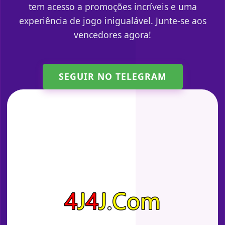
tem acesso a promoções incríveis e uma
experiência de jogo inigualável. Junte-se aos
vencedores agora!
SEGUIR NO TELEGRAM