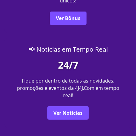
únicos!
Ver Bônus
📢 Notícias em Tempo Real
24/7
Fique por dentro de todas as novidades,
promoções e eventos da 4J4J.Com em tempo
real!
Ver Notícias