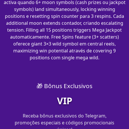
activa quando 6+ moon symbols (cash prizes ou jackpot
symbols) land simultaneously, locking winning
positions e resetting spin counter para 3 respins. Cada
additional moon extends contador, criando escalating
tension. Filling all 15 positions triggers Mega Jackpot
automaticamente. Free Spins feature (3+ scatters)
oferece giant 3×3 wild symbol em central reels,
maximizing win potential através de covering 9
positions com single mega wild.
🎁 Bônus Exclusivos
VIP
Receba bônus exclusivos do Telegram,
promoções especiais e códigos promocionais