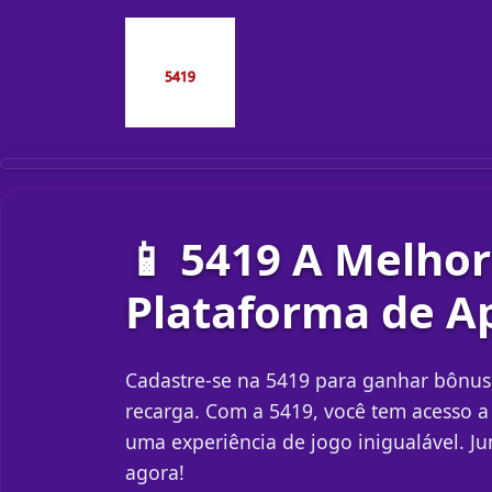
📱 5419 A Melhor
Plataforma de A
Cadastre-se na 5419 para ganhar bônus
recarga. Com a 5419, você tem acesso a
uma experiência de jogo inigualável. J
agora!