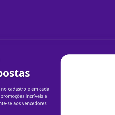
postas
 no cadastro e em cada
 promoções incríveis e
unte-se aos vencedores