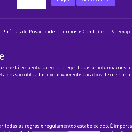
Políticas de Privacidade
Termos e Condições
Sitemap
de
rios e está empenhada em proteger todas as informações p
tados são utilizados exclusivamente para fins de melhoria
 todas as regras e regulamentos estabelecidos. É importa