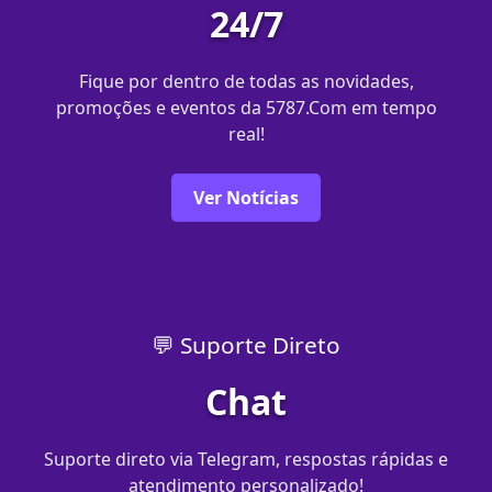
24/7
Fique por dentro de todas as novidades,
promoções e eventos da 5787.Com em tempo
real!
Ver Notícias
💬 Suporte Direto
Chat
Suporte direto via Telegram, respostas rápidas e
atendimento personalizado!