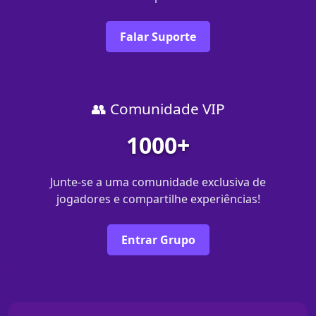
Falar Suporte
👥 Comunidade VIP
1000+
Junte-se a uma comunidade exclusiva de
jogadores e compartilhe experiências!
Entrar Grupo