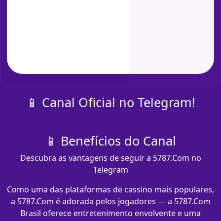
📱 Canal Oficial no Telegram!
📱 Benefícios do Canal
Descubra as vantagens de seguir a 5787.Com no
Telegram
Como uma das plataformas de cassino mais populares,
a 5787.Com é adorada pelos jogadores — a 5787.Com
Brasil oferece entretenimento envolvente e uma