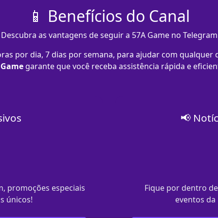
📱 Benefícios do Canal
Descubra as vantagens de seguir a 57A Game no Telegram
ras por dia, 7 dias por semana, para ajudar com qualquer d
 Game
garante que você receba assistência rápida e eficien
sivos
📢 Notí
m, promoções especiais
Fique por dentro d
s únicos!
eventos da