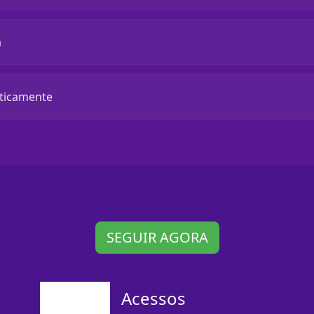
a
aticamente
SEGUIR AGORA
Acessos