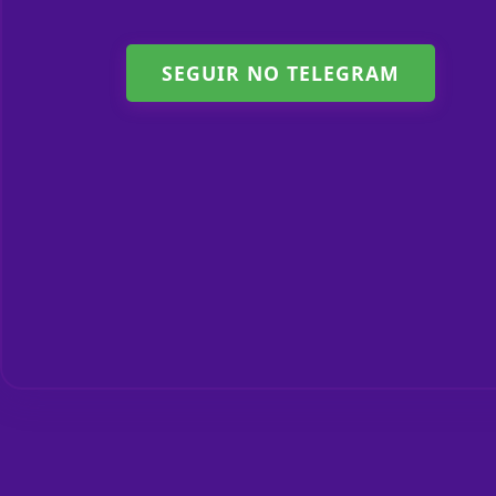
SEGUIR NO TELEGRAM