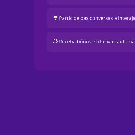
💬 Participe das conversas e interaj
🎁 Receba bônus exclusivos autom