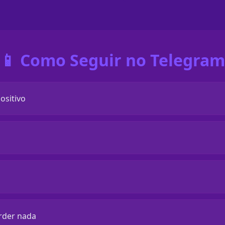
📱 Como Seguir no Telegram
ositivo
erder nada