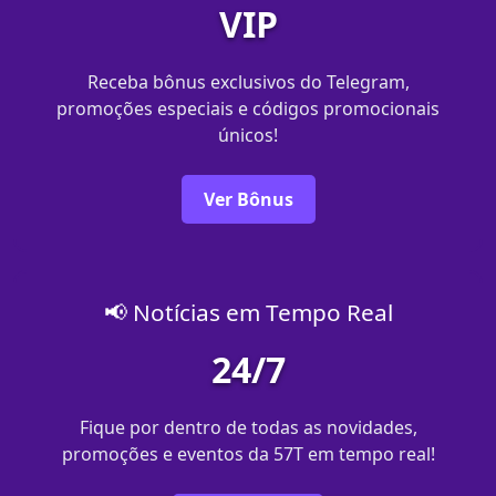
VIP
Receba bônus exclusivos do Telegram,
promoções especiais e códigos promocionais
únicos!
Ver Bônus
📢 Notícias em Tempo Real
24/7
Fique por dentro de todas as novidades,
promoções e eventos da 57T em tempo real!