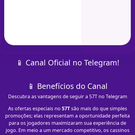
📱 Canal Oficial no Telegram!
📱 Benefícios do Canal
Descubra as vantagens de seguir a 57T no Telegram
As ofertas especiais no
57T
são mais do que simples
promoções; elas representam a oportunidade perfeita
para os jogadores maximizaram sua experiência de
jogo. Em meio a um mercado competitivo, os cassinos