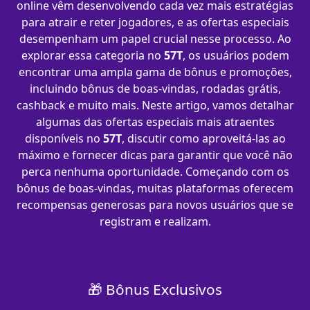
online vêm desenvolvendo cada vez mais estratégias
para atrair e reter jogadores, e as ofertas especiais
desempenham um papel crucial nesse processo. Ao
explorar essa categoria no
57T
, os usuários podem
encontrar uma ampla gama de bônus e promoções,
incluindo bônus de boas-vindas, rodadas grátis,
cashback e muito mais. Neste artigo, vamos detalhar
algumas das ofertas especiais mais atraentes
disponíveis no
57T
, discutir como aproveitá-las ao
máximo e fornecer dicas para garantir que você não
perca nenhuma oportunidade. Começando com os
bônus de boas-vindas, muitas plataformas oferecem
recompensas generosas para novos usuários que se
registram e realizam.
🎁 Bônus Exclusivos