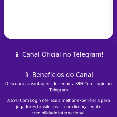
📱 Canal Oficial no Telegram!
📱 Benefícios do Canal
Descubra as vantagens de seguir a 59H Com Login no
Telegram
A 59H Com Login oferece a melhor experiência para
jogadores brasileiros — com licença legal e
credibilidade internacional.