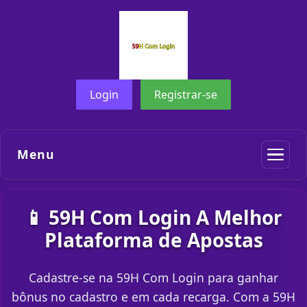
Login
Registrar-se
Menu
📱 59H Com Login A Melhor
Plataforma de Apostas
Cadastre-se na 59H Com Login para ganhar
bônus no cadastro e em cada recarga. Com a 59H