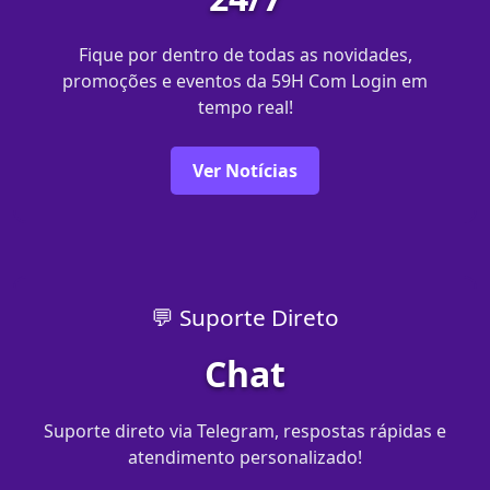
Fique por dentro de todas as novidades,
promoções e eventos da 59H Com Login em
tempo real!
Ver Notícias
💬 Suporte Direto
Chat
Suporte direto via Telegram, respostas rápidas e
atendimento personalizado!