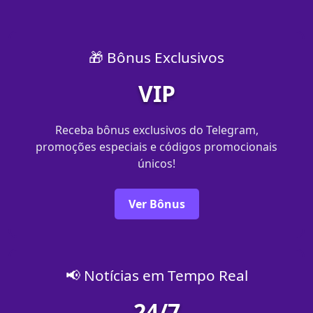
🎁 Bônus Exclusivos
VIP
Receba bônus exclusivos do Telegram,
promoções especiais e códigos promocionais
únicos!
Ver Bônus
📢 Notícias em Tempo Real
24/7