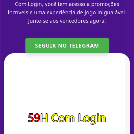
Com Login, você tem acesso a promoções
incríveis e uma experiência de jogo inigualável.
Junte-se aos vencedores agora!
SEGUIR NO TELEGRAM