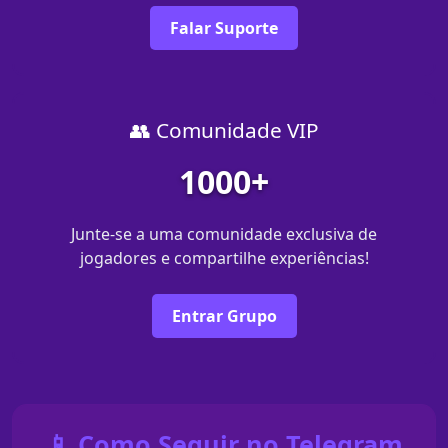
Falar Suporte
👥 Comunidade VIP
1000+
Junte-se a uma comunidade exclusiva de
jogadores e compartilhe experiências!
Entrar Grupo
📱 Como Seguir no Telegram