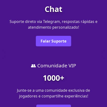
Chat
Suporte direto via Telegram, respostas rápidas e
atendimento personalizado!
Falar Suporte
👥 Comunidade VIP
1000+
Junte-se a uma comunidade exclusiva de
jogadores e compartilhe experiências!