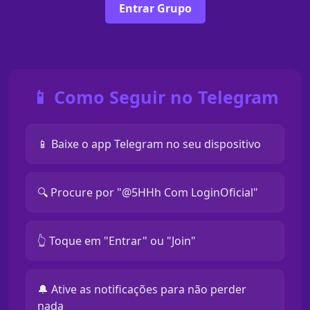
Entrar Grupo
📱 Como Seguir no Telegram
📱 Baixe o app Telegram no seu dispositivo
🔍 Procure por "@5HHh Com LoginOficial"
👆 Toque em "Entrar" ou "Join"
🔔 Ative as notificações para não perder
nada