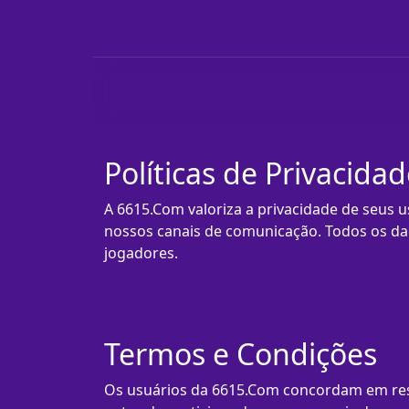
Políticas de Privacida
A 6615.Com valoriza a privacidade de seus 
nossos canais de comunicação. Todos os dad
jogadores.
Termos e Condições
Os usuários da 6615.Com concordam em resp