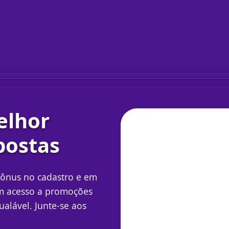
elhor
postas
bônus no cadastro e em
em acesso a promoções
ualável. Junte-se aos