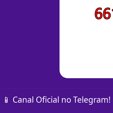
📱 Canal Oficial no Telegram!