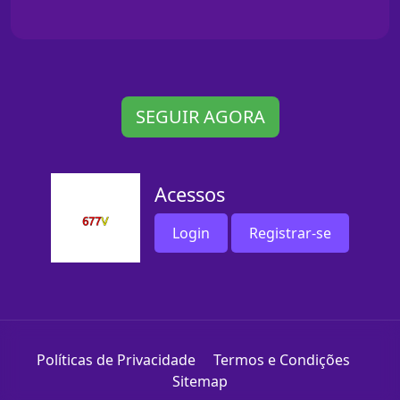
SEGUIR AGORA
Acessos
Login
Registrar-se
Políticas de Privacidade
Termos e Condições
Sitemap