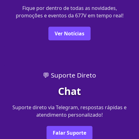
Fique por dentro de todas as novidades,
promoções e eventos da 677V em tempo real!
Ver Notícias
💬 Suporte Direto
Chat
Suporte direto via Telegram, respostas rápidas e
atendimento personalizado!
Falar Suporte