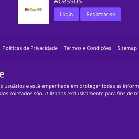
Acessos
Login
Registrar-se
Políticas de Privacidade
Termos e Condições
Sitemap
de
eus usuários e está empenhada em proteger todas as inform
os coletados são utilizados exclusivamente para fins de m