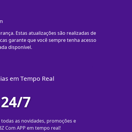
am
ança. Estas atualizações são realizadas de
icas garante que você sempre tenha acesso
ada disponível.
cias em Tempo Real
24/7
e todas as novidades, promoções e
8Z Com APP em tempo real!