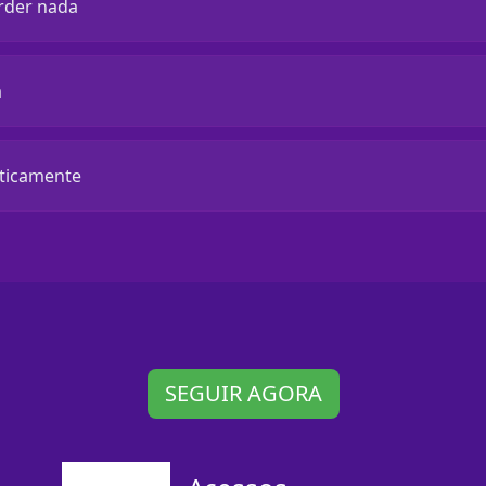
erder nada
a
aticamente
SEGUIR AGORA