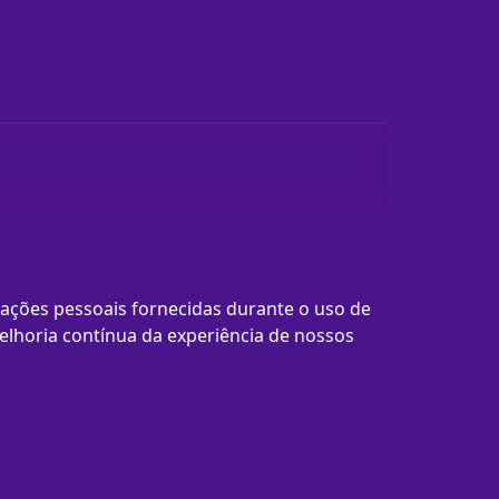
ações pessoais fornecidas durante o uso de
elhoria contínua da experiência de nossos