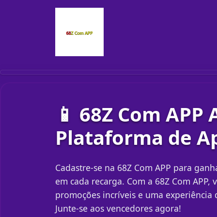
📱 68Z Com APP 
Plataforma de A
Cadastre-se na 68Z Com APP para ganha
em cada recarga. Com a 68Z Com APP, v
promoções incríveis e uma experiência d
Junte-se aos vencedores agora!