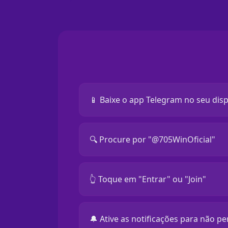
📱 Baixe o app Telegram no seu disp
🔍 Procure por "@705WinOficial"
👆 Toque em "Entrar" ou "Join"
🔔 Ative as notificações para não p