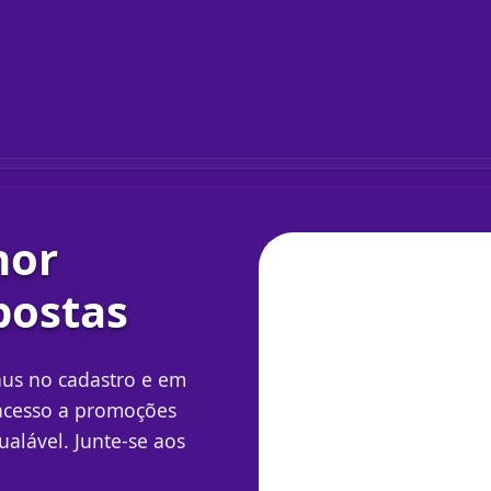
hor
postas
us no cadastro e em
acesso a promoções
ualável. Junte-se aos