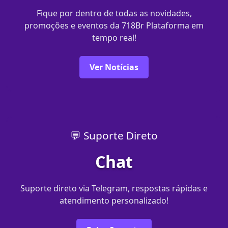
Fique por dentro de todas as novidades,
promoções e eventos da 718Br Plataforma em
tempo real!
Ver Notícias
💬 Suporte Direto
Chat
Suporte direto via Telegram, respostas rápidas e
atendimento personalizado!