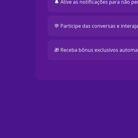
🔔 Ative as notificações para não p
💬 Participe das conversas e interaj
🎁 Receba bônus exclusivos autom