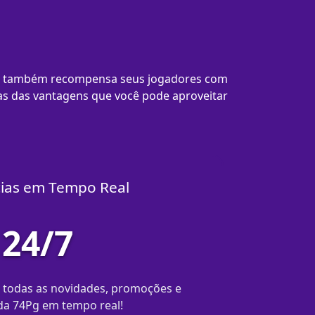
ela também recompensa seus jogadores com
as das vantagens que você pode aproveitar
cias em Tempo Real
24/7
e todas as novidades, promoções e
da 74Pg em tempo real!