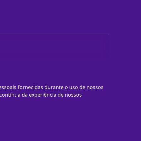
essoais fornecidas durante o uso de nossos
 contínua da experiência de nossos