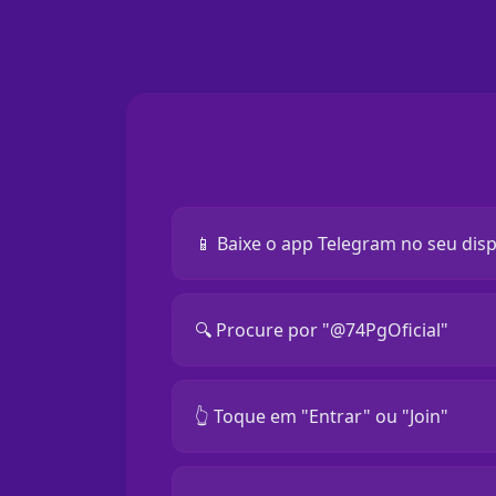
📱 Baixe o app Telegram no seu disp
🔍 Procure por "@74PgOficial"
👆 Toque em "Entrar" ou "Join"