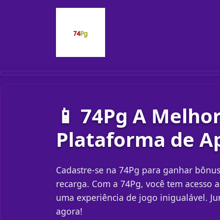
📱 74Pg A Melho
Plataforma de A
Cadastre-se na 74Pg para ganhar bônus
recarga. Com a 74Pg, você tem acesso a
uma experiência de jogo inigualável. J
agora!