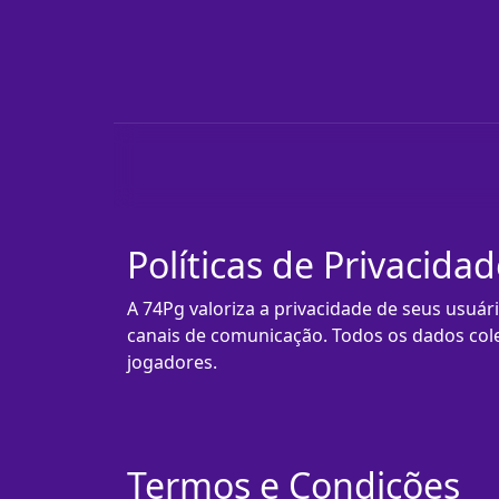
Políticas de Privacida
A 74Pg valoriza a privacidade de seus usuá
canais de comunicação. Todos os dados cole
jogadores.
Termos e Condições