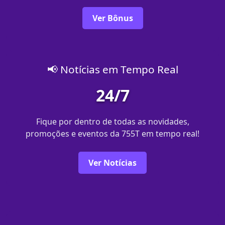
Ver Bônus
📢 Notícias em Tempo Real
24/7
Fique por dentro de todas as novidades,
promoções e eventos da 755T em tempo real!
Ver Notícias