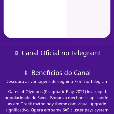
📱 Canal Oficial no Telegram!
📱 Benefícios do Canal
Descubra as vantagens de seguir a 755T no Telegram
Gates of Olympus (Pragmatic Play, 2021) leveraged
popularidade de Sweet Bonanza mechanics aplicando-
as em Greek mythology theme com visual upgrade
significativo. Opera em same 6×5 cluster pays system