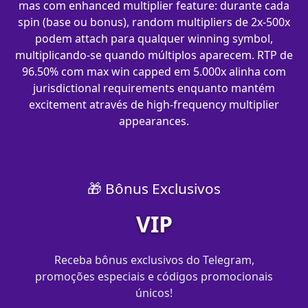
mas com enhanced multiplier feature: durante cada
spin (base ou bonus), random multipliers de 2x-500x
podem attach para qualquer winning symbol,
multiplicando-se quando múltiplos aparecem. RTP de
96.50% com max win capped em 5.000x alinha com
jurisdictional requirements enquanto mantém
excitement através de high-frequency multiplier
appearances.
🎁 Bônus Exclusivos
VIP
Receba bônus exclusivos do Telegram,
promoções especiais e códigos promocionais
únicos!