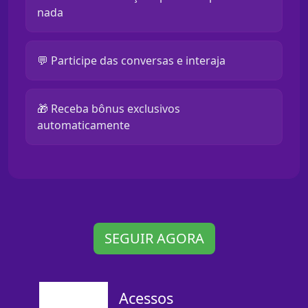
nada
💬 Participe das conversas e interaja
🎁 Receba bônus exclusivos
automaticamente
SEGUIR AGORA
Acessos