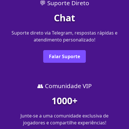
💬 Suporte Direto
Chat
Suporte direto via Telegram, respostas rápidas e
atendimento personalizado!
Falar Suporte
👥 Comunidade VIP
1000+
Junte-se a uma comunidade exclusiva de
jogadores e compartilhe experiências!