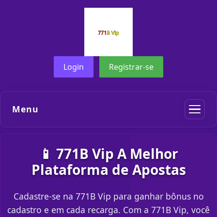
Login
Registrar-se
Menu
📱 771B Vip A Melhor
Plataforma de Apostas
Cadastre-se na 771B Vip para ganhar bônus no
cadastro e em cada recarga. Com a 771B Vip, você