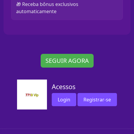
🎁 Receba bônus exclusivos
automaticamente
SEGUIR AGORA
Acessos
Login
Registrar-se