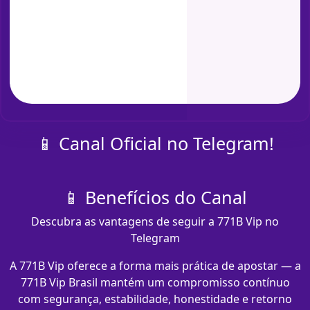
📱 Canal Oficial no Telegram!
📱 Benefícios do Canal
Descubra as vantagens de seguir a 771B Vip no
Telegram
A 771B Vip oferece a forma mais prática de apostar — a
771B Vip Brasil mantém um compromisso contínuo
com segurança, estabilidade, honestidade e retorno