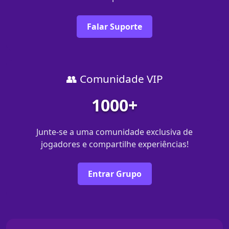
Falar Suporte
👥 Comunidade VIP
1000+
Junte-se a uma comunidade exclusiva de
jogadores e compartilhe experiências!
Entrar Grupo