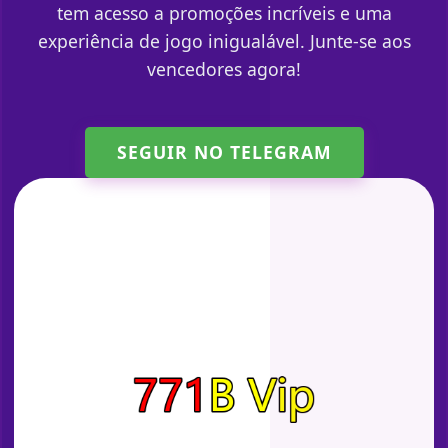
tem acesso a promoções incríveis e uma
experiência de jogo inigualável. Junte-se aos
vencedores agora!
SEGUIR NO TELEGRAM