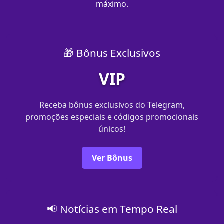
máximo.
🎁 Bônus Exclusivos
VIP
Receba bônus exclusivos do Telegram,
promoções especiais e códigos promocionais
únicos!
Ver Bônus
📢 Notícias em Tempo Real