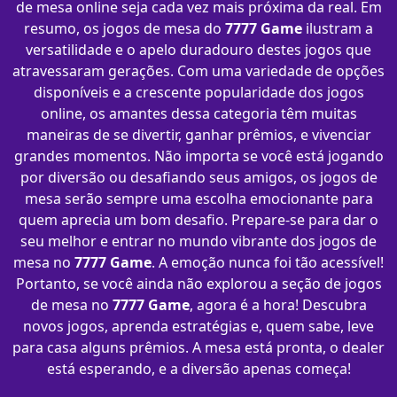
de mesa online seja cada vez mais próxima da real. Em
resumo, os jogos de mesa do
7777 Game
ilustram a
versatilidade e o apelo duradouro destes jogos que
atravessaram gerações. Com uma variedade de opções
disponíveis e a crescente popularidade dos jogos
online, os amantes dessa categoria têm muitas
maneiras de se divertir, ganhar prêmios, e vivenciar
grandes momentos. Não importa se você está jogando
por diversão ou desafiando seus amigos, os jogos de
mesa serão sempre uma escolha emocionante para
quem aprecia um bom desafio. Prepare-se para dar o
seu melhor e entrar no mundo vibrante dos jogos de
mesa no
7777 Game
. A emoção nunca foi tão acessível!
Portanto, se você ainda não explorou a seção de jogos
de mesa no
7777 Game
, agora é a hora! Descubra
novos jogos, aprenda estratégias e, quem sabe, leve
para casa alguns prêmios. A mesa está pronta, o dealer
está esperando, e a diversão apenas começa!