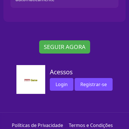
SEGUIR AGORA
Acessos
Login
Registrar-se
Políticas de Privacidade
Termos e Condições