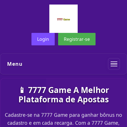
Login
Registrar-se
Menu
📱 7777 Game A Melhor
Plataforma de Apostas
Cadastre-se na 7777 Game para ganhar bônus no
cadastro e em cada recarga. Com a 7777 Game,