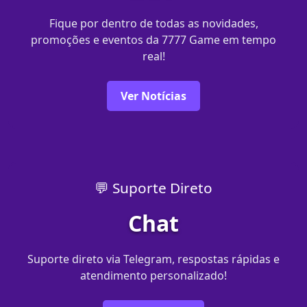
Fique por dentro de todas as novidades,
promoções e eventos da 7777 Game em tempo
real!
Ver Notícias
💬 Suporte Direto
Chat
Suporte direto via Telegram, respostas rápidas e
atendimento personalizado!