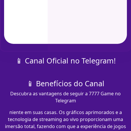
📱 Canal Oficial no Telegram!
📱 Benefícios do Canal
Descubra as vantagens de seguir a 7777 Game no
Telegram
niente em suas casas. Os gráficos aprimorados e a
tecnologia de streaming ao vivo proporcionam uma
imersão total, fazendo com que a experiência de jogos