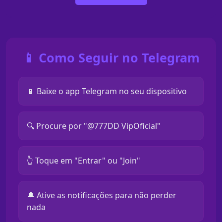
📱 Como Seguir no Telegram
📱 Baixe o app Telegram no seu dispositivo
🔍 Procure por "@777DD VipOficial"
👆 Toque em "Entrar" ou "Join"
🔔 Ative as notificações para não perder
nada