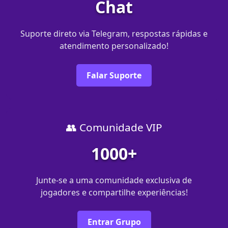
Chat
Suporte direto via Telegram, respostas rápidas e
atendimento personalizado!
Falar Suporte
👥 Comunidade VIP
1000+
Junte-se a uma comunidade exclusiva de
jogadores e compartilhe experiências!
Entrar Grupo