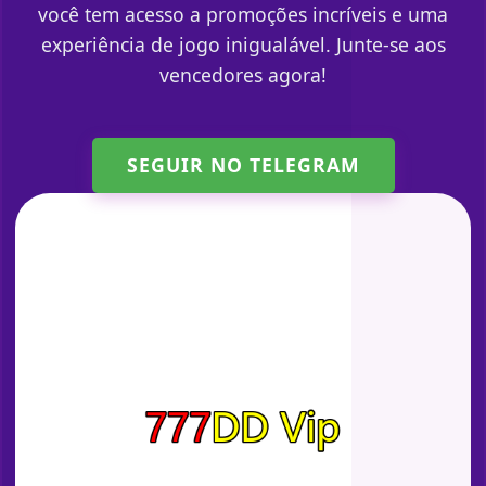
você tem acesso a promoções incríveis e uma
experiência de jogo inigualável. Junte-se aos
vencedores agora!
SEGUIR NO TELEGRAM