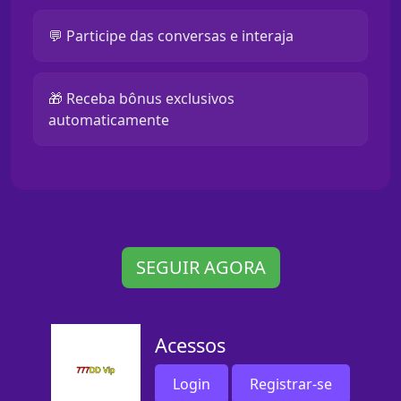
💬 Participe das conversas e interaja
🎁 Receba bônus exclusivos
automaticamente
SEGUIR AGORA
Acessos
Login
Registrar-se