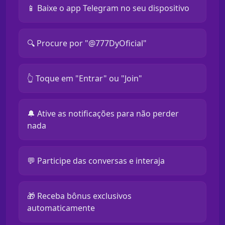
📱 Baixe o app Telegram no seu dispositivo
🔍 Procure por "@777DyOficial"
👆 Toque em "Entrar" ou "Join"
🔔 Ative as notificações para não perder
nada
💬 Participe das conversas e interaja
🎁 Receba bônus exclusivos
automaticamente