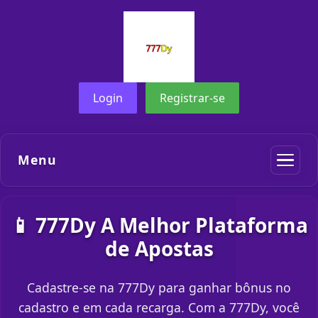
Login
Registrar-se
Menu
📱 777Dy A Melhor Plataforma
de Apostas
Cadastre-se na 777Dy para ganhar bônus no
cadastro e em cada recarga. Com a 777Dy, você