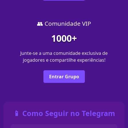
👥 Comunidade VIP
1000+
Junte-se a uma comunidade exclusiva de
jogadores e compartilhe experiências!
Entrar Grupo
📱 Como Seguir no Telegram