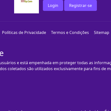
Login
Registrar-se
Políticas de Privacidade
Termos e Condições
Sitemap
de
s usuários e está empenhada em proteger todas as informaç
os coletados são utilizados exclusivamente para fins de m