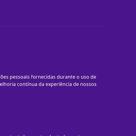
ões pessoais fornecidas durante o uso de
elhoria contínua da experiência de nossos