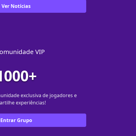
Ver Notícias
Comunidade VIP
1000+
unidade exclusiva de jogadores e
rtilhe experiências!
Entrar Grupo