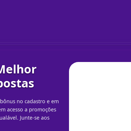
Melhor
postas
 bônus no cadastro e em
tem acesso a promoções
ualável. Junte-se aos