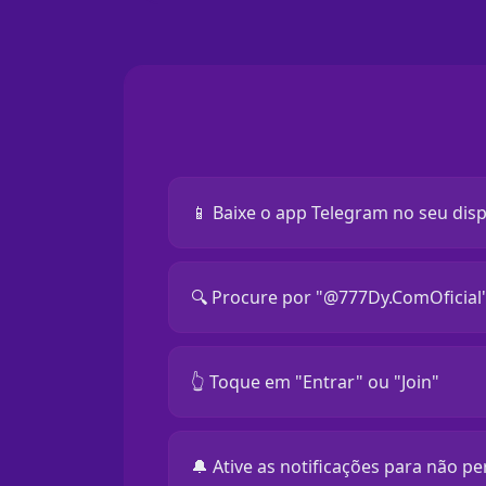
📱 Baixe o app Telegram no seu disp
🔍 Procure por "@777Dy.ComOficial
👆 Toque em "Entrar" ou "Join"
🔔 Ative as notificações para não p