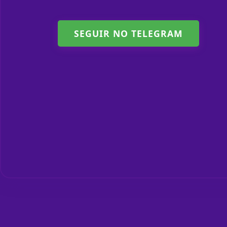
SEGUIR NO TELEGRAM