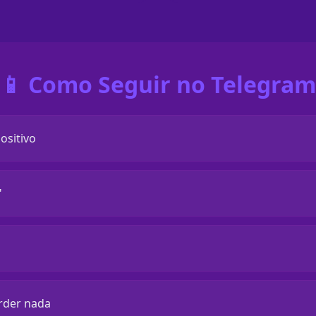
📱 Como Seguir no Telegram
ositivo
"
erder nada