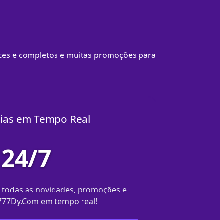
m
ntes e completos e muitas promoções para
cias em Tempo Real
24/7
e todas as novidades, promoções e
777Dy.Com em tempo real!