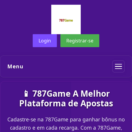
Login
Registrar-se
Menu
📱 787Game A Melhor
Plataforma de Apostas
Cadastre-se na 787Game para ganhar bônus no
cadastro e em cada recarga. Com a 787Game,