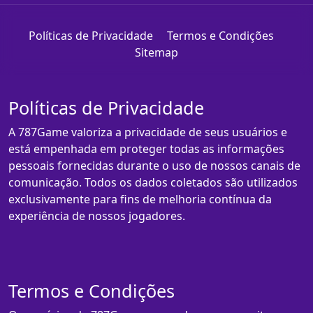
Políticas de Privacidade
Termos e Condições
Sitemap
Políticas de Privacidade
A 787Game valoriza a privacidade de seus usuários e
está empenhada em proteger todas as informações
pessoais fornecidas durante o uso de nossos canais de
comunicação. Todos os dados coletados são utilizados
exclusivamente para fins de melhoria contínua da
experiência de nossos jogadores.
Termos e Condições