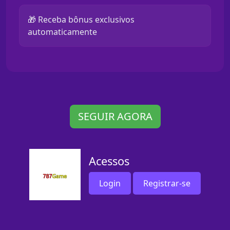
🎁 Receba bônus exclusivos
automaticamente
SEGUIR AGORA
Acessos
Login
Registrar-se