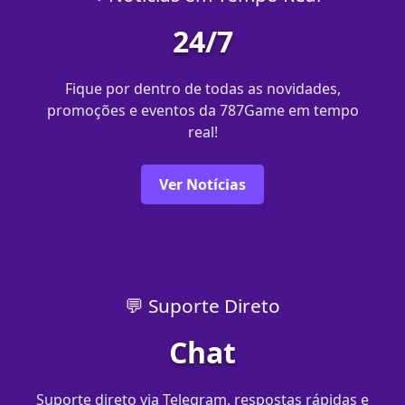
24/7
Fique por dentro de todas as novidades,
promoções e eventos da 787Game em tempo
real!
Ver Notícias
💬 Suporte Direto
Chat
Suporte direto via Telegram, respostas rápidas e