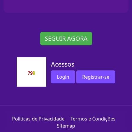
SEGUIR AGORA
Acessos
Login
Registrar-se
Políticas de Privacidade
Termos e Condições
Sitemap