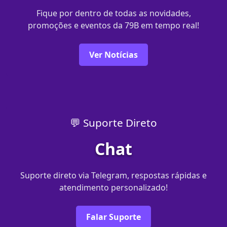
Fique por dentro de todas as novidades,
promoções e eventos da 79B em tempo real!
Ver Notícias
💬 Suporte Direto
Chat
Suporte direto via Telegram, respostas rápidas e
atendimento personalizado!
Falar Suporte