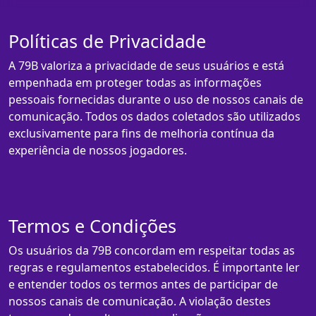
Políticas de Privacidade
A 79B valoriza a privacidade de seus usuários e está
empenhada em proteger todas as informações
pessoais fornecidas durante o uso de nossos canais de
comunicação. Todos os dados coletados são utilizados
exclusivamente para fins de melhoria contínua da
experiência de nossos jogadores.
Termos e Condições
Os usuários da 79B concordam em respeitar todas as
regras e regulamentos estabelecidos. É importante ler
e entender todos os termos antes de participar de
nossos canais de comunicação. A violação destes