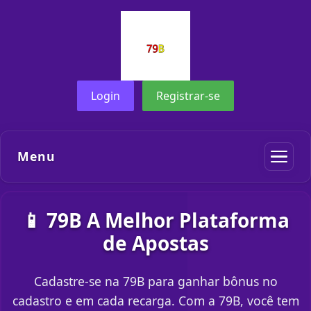
Login
Registrar-se
Menu
📱 79B A Melhor Plataforma
de Apostas
Cadastre-se na 79B para ganhar bônus no
cadastro e em cada recarga. Com a 79B, você tem