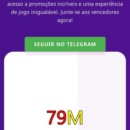
acesso a promoções incríveis e uma experiência
de jogo inigualável. Junte-se aos vencedores
agora!
SEGUIR NO TELEGRAM