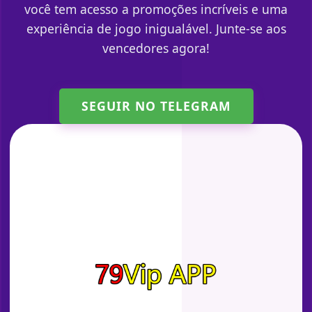
você tem acesso a promoções incríveis e uma
experiência de jogo inigualável. Junte-se aos
vencedores agora!
SEGUIR NO TELEGRAM