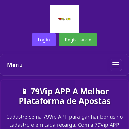
Login
Registrar-se
Menu
📱 79Vip APP A Melhor
Plataforma de Apostas
Cadastre-se na 79Vip APP para ganhar bônus no
cadastro e em cada recarga. Com a 79Vip APP,