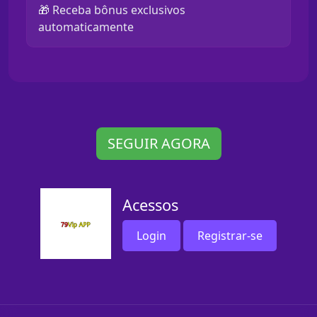
🎁 Receba bônus exclusivos
automaticamente
SEGUIR AGORA
Acessos
Login
Registrar-se