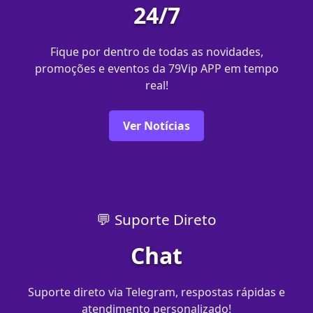
24/7
Fique por dentro de todas as novidades,
promoções e eventos da 79Vip APP em tempo
real!
Ver Notícias
💬 Suporte Direto
Chat
Suporte direto via Telegram, respostas rápidas e
atendimento personalizado!