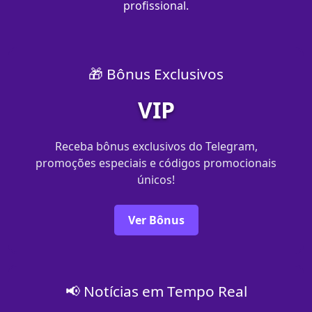
profissional.
🎁 Bônus Exclusivos
VIP
Receba bônus exclusivos do Telegram,
promoções especiais e códigos promocionais
únicos!
Ver Bônus
📢 Notícias em Tempo Real