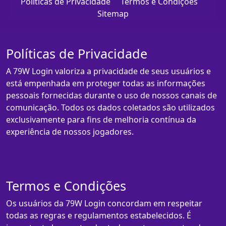
Políticas de Privacidade
Termos e Condições
Sitemap
Políticas de Privacidade
A 79W Login valoriza a privacidade de seus usuários e
está empenhada em proteger todas as informações
pessoais fornecidas durante o uso de nossos canais de
comunicação. Todos os dados coletados são utilizados
exclusivamente para fins de melhoria contínua da
experiência de nossos jogadores.
Termos e Condições
Os usuários da 79W Login concordam em respeitar
todas as regras e regulamentos estabelecidos. É