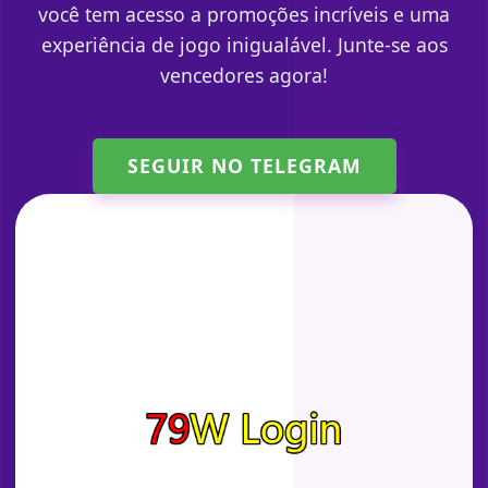
você tem acesso a promoções incríveis e uma
experiência de jogo inigualável. Junte-se aos
vencedores agora!
SEGUIR NO TELEGRAM