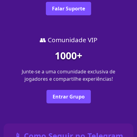
Falar Suporte
👥 Comunidade VIP
1000+
Junte-se a uma comunidade exclusiva de
jogadores e compartilhe experiências!
Entrar Grupo
📱 Como Seguir no Telegram