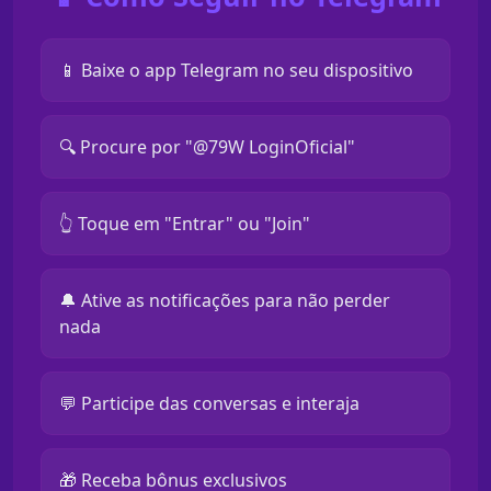
📱 Baixe o app Telegram no seu dispositivo
🔍 Procure por "@79W LoginOficial"
👆 Toque em "Entrar" ou "Join"
🔔 Ative as notificações para não perder
nada
💬 Participe das conversas e interaja
🎁 Receba bônus exclusivos