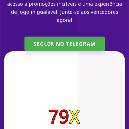
acesso a promoções incríveis e uma experiência
de jogo inigualável. Junte-se aos vencedores
agora!
SEGUIR NO TELEGRAM