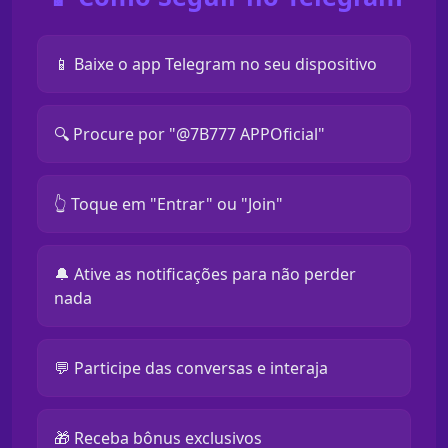
📱 Baixe o app Telegram no seu dispositivo
🔍 Procure por "@7B777 APPOficial"
👆 Toque em "Entrar" ou "Join"
🔔 Ative as notificações para não perder
nada
💬 Participe das conversas e interaja
🎁 Receba bônus exclusivos