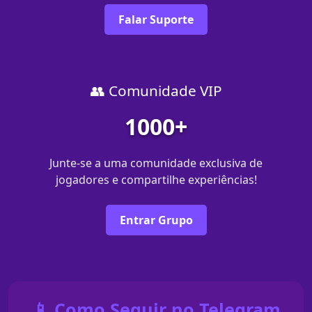
Falar Suporte
👥 Comunidade VIP
1000+
Junte-se a uma comunidade exclusiva de
jogadores e compartilhe experiências!
Entrar Grupo
📱 Como Seguir no Telegram