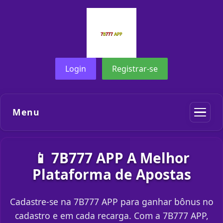
Login
Registrar-se
Menu
📱 7B777 APP A Melhor
Plataforma de Apostas
Cadastre-se na 7B777 APP para ganhar bônus no
cadastro e em cada recarga. Com a 7B777 APP,