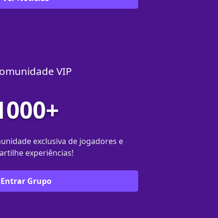
Comunidade VIP
1000+
unidade exclusiva de jogadores e
rtilhe experiências!
Entrar Grupo