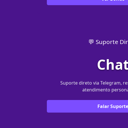
💬 Suporte Di
Cha
Suporte direto via Telegram, r
atendimento persona
Falar Suport