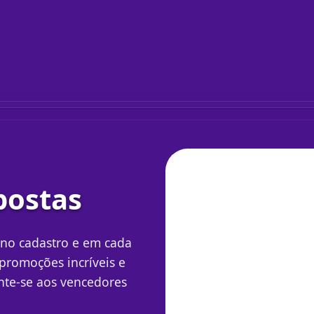
postas
no cadastro e em cada
promoções incríveis e
unte-se aos vencedores