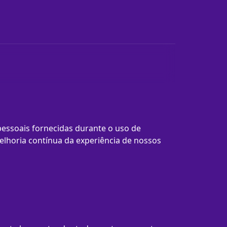
pessoais fornecidas durante o uso de
elhoria contínua da experiência de nossos