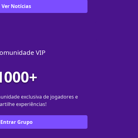
Ver Notícias
Comunidade VIP
1000+
unidade exclusiva de jogadores e
rtilhe experiências!
Entrar Grupo