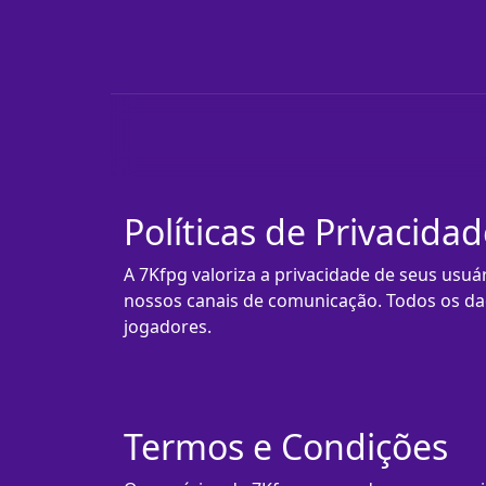
Políticas de Privacida
A 7Kfpg valoriza a privacidade de seus usu
nossos canais de comunicação. Todos os dad
jogadores.
Termos e Condições