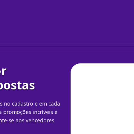
or
postas
s no cadastro e em cada
a promoções incríveis e
unte-se aos vencedores