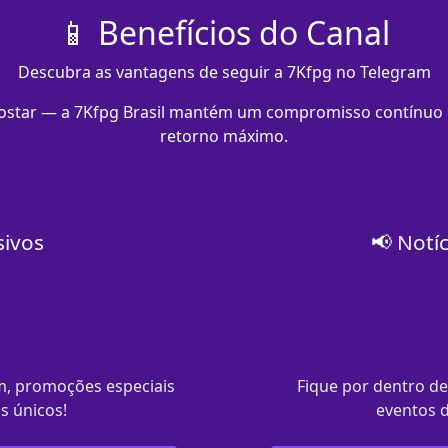
📱 Benefícios do Canal
Descubra as vantagens de seguir a 7Kfpg no Telegram
postar — a 7Kfpg Brasil mantém um compromisso contínuo 
retorno máximo.
sivos
📢 Notí
m, promoções especiais
Fique por dentro d
s únicos!
eventos 