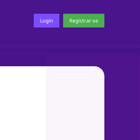
Login
Registrar-se