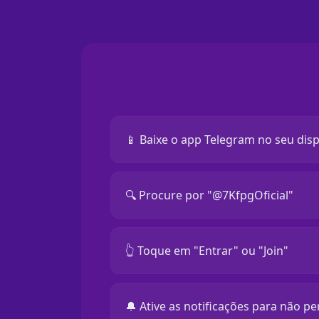
📱 Baixe o app Telegram no seu disp
🔍 Procure por "@7KfpgOficial"
👆 Toque em "Entrar" ou "Join"
🔔 Ative as notificações para não p